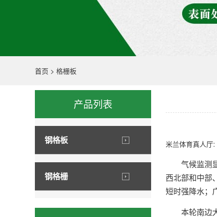
首页
>
格栅板
产品列表
钢格板
米兰体育真人厅:
气候监测显现
钢格栅
西北部和中部、
短时强降水；
本轮南边大范