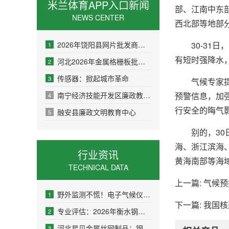
米兰体育APP入口新闻
部、江南中东
NEWS CENTER
西北部等地部
30-31日
2026年饶阳县网片批发商业市场分析与口碑厂家推荐
1
有短时强降水
河北2026年金属格栅板批发商考察：价格透明度与产品可靠性
2
传感器：掀起城市革命
3
气候专家提示
预警信息，加
南宁经济技能开发区廉政教育基地
4
行安全的晦气
融安县廉政文明教育中心
5
别的，30日
海、浙江滨海
行业资讯
黄海南部等海
TECHNICAL DATA
上一篇: 气候预报
野外监测不慌！电子气候仪续航才能实测
1
下一篇: 我国核
专业评估：2026年衡水钢格板优质供应商盘点
2
河北星贝金属丝网制品：钢格板领域的专业解决方案提供者
3