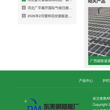
相关产品
河北广平展开国际气候日敞开活动
4
2026年2月镀锌花纹钢板批发厂家哪家好？品质口碑双测+工业适配选型指南
5
产品中心
护栏
米兰体育A
Copyright