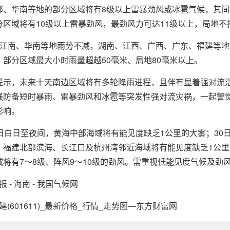
部、华南等地的部分区域将有8级以上雷暴劲风或冰雹气候，其
分区域将有10级以上雷暴劲风，最劲风力可达11级以上，局地
，江南、华南等地雨势不减，湖南、江西、广西、广东、福建等
，部分区域最大小时雨量超越50毫米、局地80毫米以上。
，未来十天南边区域将有多轮降雨进程，且伴有显着强对流活
强防备短时暴雨、雷暴劲风和冰雹等突发性强对流灾祸，一起警
影响。
白日至夜间，黄海中部海域将有能见度缺乏1公里的大雾；30
、福建北部滨海、长江口及杭州湾邻近海域将有能见度缺乏1公里
域将有7～8级、阵风9～10级的劲风。需重视低能见度气候及劲
 - 海南 - 我国气候网
建(601611)_最新价格_行情_走势图—东方财富网