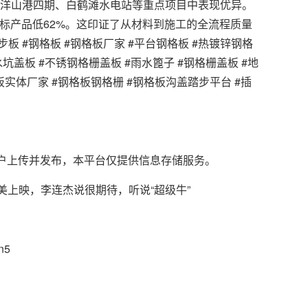
，其产品在洋山港四期、白鹤滩水电站等重点项目中表现优异。
标产品低62%。这印证了从材料到施工的全流程质量
 #钢格板 #钢格板厂家 #平台钢格板 #热镀锌钢格
水坑盖板 #不锈钢格栅盖板 #雨水篦子 #钢格栅盖板 #地
板实体厂家 #钢格板钢格栅 #钢格板沟盖踏步平台 #插
户上传并发布，本平台仅提供信息存储服务。
上映，李连杰说很期待，听说“超级牛”
n5