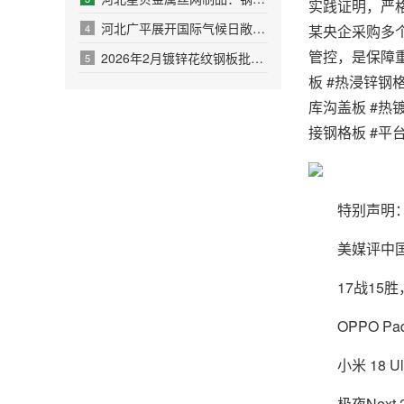
实践证明，严格
河北广平展开国际气候日敞开活动
某央企采购多
4
管控，是保障重
2026年2月镀锌花纹钢板批发厂家哪家好？品质口碑双测+工业适配选型指南
5
板 #热浸锌钢
库沟盖板 #热
接钢格板 #平
特别声明：以
美媒评中国演
17战15胜，
OPPO Pad 
小米 18 Ul
极夜Next 