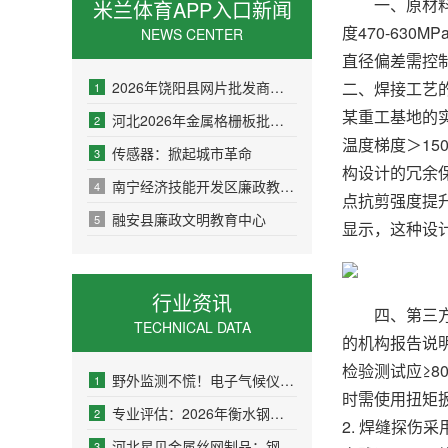
一、原材料严选
米兰体育APP入口新闻
度470-63
NEWS CENTER
直径偏差需控制
二、焊接工艺的
2026年饶阳县网片批发商业市场分析与口碑厂家推荐
1
某重工基地的
河北2026年金属格栅板批发商考察：价格透明度与产品可靠性
2
温度梯度＞15
传感器：掀起城市革命
3
构设计的冗余保
南宁经济技能开发区廉政教育基地
4
点抗剪强度提升4
融安县廉政文明教育中心
5
显示，这种设
行业资讯
四、第三方检测
TECHNICAL DATA
的机构报告说明
检验测试应≥8
野外监测不慌！电子气候仪续航才能实测
1
时需使用扭矩扳
专业评估：2026年衡水钢格板优质供应商盘点
2
2. 焊缝探伤
河北星贝金属丝网制品：钢格板领域的专业解决方案提供者
3