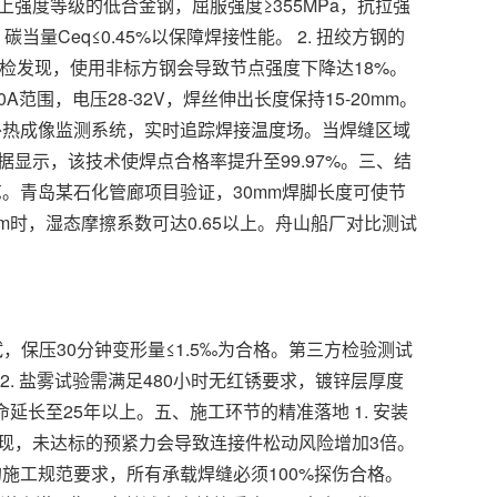
上强度等级的低合金钢，屈服强度≥355MPa，抗拉强
当量Ceq≤0.45%以保障焊接性能。 2. 扭绞方钢的
抽检发现，使用非标方钢会导致节点强度下降达18%。
A范围，电压28-32V，焊丝伸出长度保持15-20mm。
红外热成像监测系统，实时追踪焊接温度场。当焊缝区域
据显示，该技术使焊点合格率提升至99.97%。三、结
工艺。青岛某石化管廊项目验证，30mm焊脚长度可使节
≥5mm时，湿态摩擦系数可达0.65以上。舟山船厂对比测试
，保压30分钟变形量≤1.5‰为合格。第三方检验测试
. 盐雾试验需满足480小时无红锈要求，镀锌层厚度
延长至25年以上。五、施工环节的精准落地 1. 安装
发现，未达标的预紧力会导致连接件松动风险增加3倍。
工的施工规范要求，所有承载焊缝必须100%探伤合格。