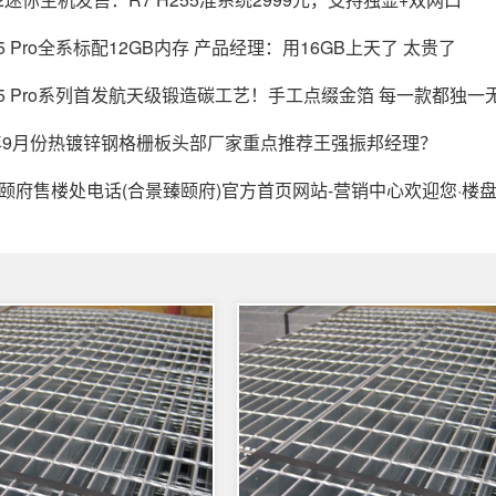
 Pro全系标配12GB内存 产品经理：用16GB上天了 太贵了
5 Pro系列首发航天级锻造碳工艺！手工点缀金箔 每一款都独一
25年9月份热镀锌钢格栅板头部厂家重点推荐王强振邦经理？
臻颐府售楼处电话(合景臻颐府)官方首页网站-营销中心欢迎您·楼盘详