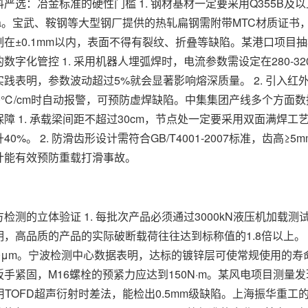
：冶金标准的硬性门槛 1. 钢材基材一定要采用Q355B及以
0MPa。宝武、鞍钢等大型钢厂提供的热轧扁钢需附带MTC材质证书，碳
在±0.1mm以内，表面不得有裂纹、折叠等缺陷。某港口项目
数字化管控 1. 采用机器人埋弧焊时，电流参数需设定在280-320
实践表明，参数波动超过5%就会显著影响熔深质量。 2. 引入
0℃/cm时自动报警，可预防虚焊缺陷。中集集团产线多个方面数
障 1. 承载梁间距不超过30cm，节点处一定要采用双面满焊
0%。 2. 防滑齿形设计需符合GB/T4001-2007标准，齿高
计能有效预防重载打滑事故。
的立体验证 1. 每批次产品必须通过3000kN液压机加载测试
，高品质的产品的实际破断载荷往往达到标称值的1.8倍以上。 2
0μm。宁波检测中心数据表明，达标的镀锌层可使常规使用的寿命
手紧固，M16螺栓的预紧力应达到150N·m。某风电项目测量
采用TOFD超声衍射时差法，能检出0.5mm级缺陷。上海振华重