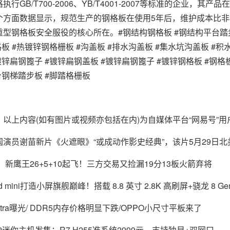
执行GB/T700-2006、YB/T4001-2007等标准的企业
个方面数据显示，规范生产的钢格板在使用5年后，维护成本比非
型钢格板安全服役的核心所在。#钢结构钢格板 #钢结构平台踏步板
格板 #热镀锌钢格栅板 #沟盖板 #排水沟盖板 #集水坑沟盖板 #积
镀锌扁钢篦子 #镀锌扁钢盖板 #镀锌扁钢篦子 #镀锌钢格板 #钢格
台钢梯踏步板 #脚踏格栅板
上内容(如有图片或视频亦包括在内)为自媒体平台“网易号”用
员谢苗新片《火遮眼》“或成动作影史经典”，该片5月29日北美
新鹰王26+5+10起飞！三方交易又捡漏19分13板火箭弃将
mini打造小屏旗舰巅峰！搭载 8.8 英寸 2.8K 高刷屏+骁龙 8 Ge
tra曝光/ DDR5内存价格明显下跌/OPPO小尺寸平板来了
2迷你主机发售：R7 H255准系统2999元，支持独显+双网口